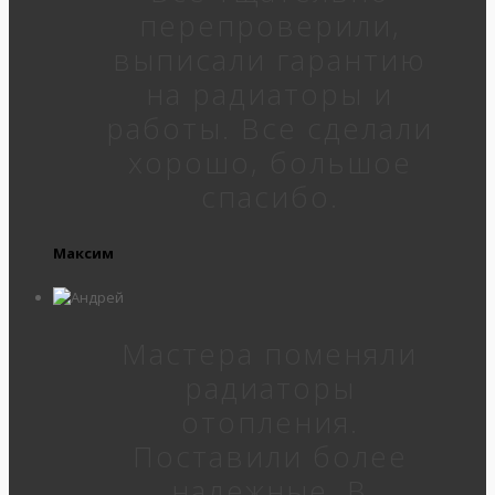
перепроверили,
выписали гарантию
на радиаторы и
работы. Все сделали
хорошо, большое
спасибо.
Максим
Мастера поменяли
радиаторы
отопления.
Поставили более
надежные. В