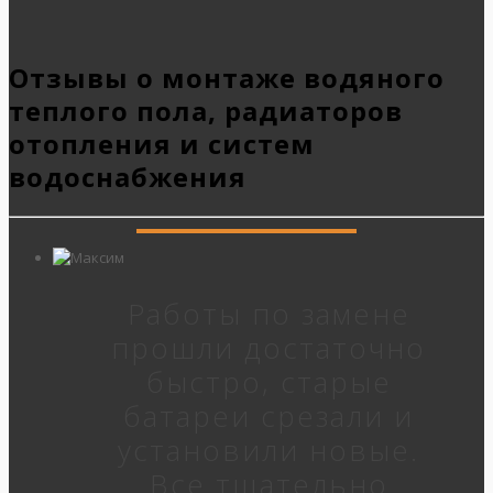
Отзывы о монтаже водяного
теплого пола, радиаторов
отопления и систем
водоснабжения
Работы по замене
прошли достаточно
быстро, старые
батареи срезали и
установили новые.
Все тщательно