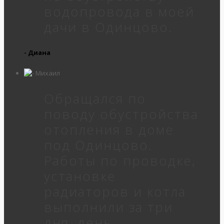
водопровода в моей
дачи в Одинцово.
- Диана
Обращался по
поводу обустройства
отопления в доме
под Одинцово.
Работы по проводке,
установке
радиаторов и котла
выполнили за три
дня, день