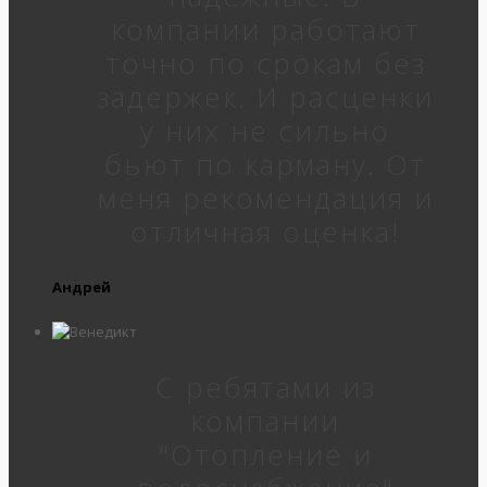
компании работают
точно по срокам без
задержек. И расценки
у них не сильно
бьют по карману. От
меня рекомендация и
отличная оценка!
Андрей
С ребятами из
компании
"Отопление и