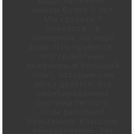
водоснабжение"
знаком более 5 лет.
Мы сделали 7
объектов - в
основном, частные
дома. Что нравится -
это грамотные
инженеры и большой
опыт, которым они
легко делятся. Все
смонтированные
системы теплого
пола работают
безотказно. Классное
оборудование. Так