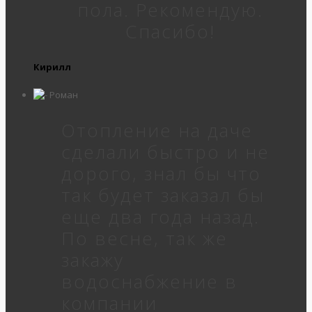
пола. Рекомендую.
Спасибо!
Кирилл
Отопление на даче
сделали быстро и не
дорого, знал бы что
так будет заказал бы
еще два года назад.
По весне, так же
закажу
водоснабжение в
компании