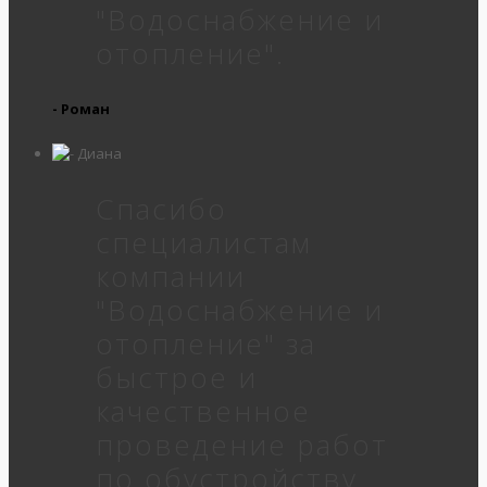
"Водоснабжение и
отопление".
- Роман
Спасибо
специалистам
компании
"Водоснабжение и
отопление" за
быстрое и
качественное
проведение работ
по обустройству