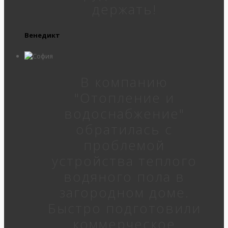
держать!
Венедикт
В компанию
"Отопление и
водоснабжение"
обратилась с
проблемой
устройства теплого
водяного пола в
загородном доме.
Быстро подготовили
коммерческое