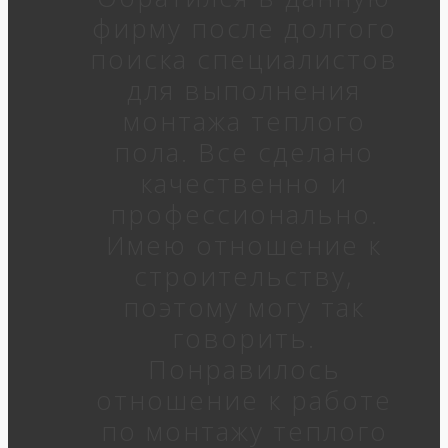
фирму после долгого
поиска специалистов
для выполнения
монтажа теплого
пола. Все сделано
качественно и
профессионально.
Имею отношение к
строительству,
поэтому могу так
говорить.
Понравилось
отношение к работе
по монтажу теплого