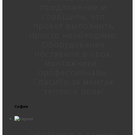
предложение и
сообщили, что
проект выполнить
просто необходимо.
Оборудование
поставили в срок,
монтажники -
профессионалы.
Спасибо за монтаж
теплого пола!
София
Обратился в данную